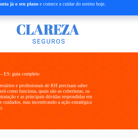
nta já o seu plano
e comece a cuidar do sorriso hoje.
 – ES: guia completo
presários e profissionais de RH precisam saber
rá como funciona, quais são as coberturas, os
ntratação e as principais dúvidas respondidas em
e cuidados, mas incentivando a ação estratégica
o.