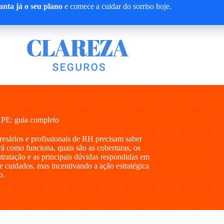
nta já o seu plano
e comece a cuidar do sorriso hoje.
 PE: guia completo
presários e profissionais de RH precisam saber
 como funciona, quais são as coberturas, os
ntratação e as principais dúvidas respondidas em
e cuidados, mas incentivando a ação estratégica
o.