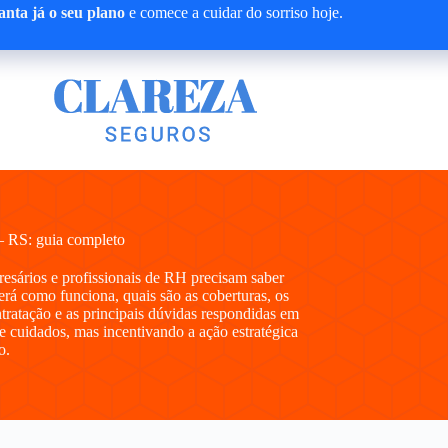
nta já o seu plano
e comece a cuidar do sorriso hoje.
– RS: guia completo
presários e profissionais de RH precisam saber
á como funciona, quais são as coberturas, os
ntratação e as principais dúvidas respondidas em
e cuidados, mas incentivando a ação estratégica
o.