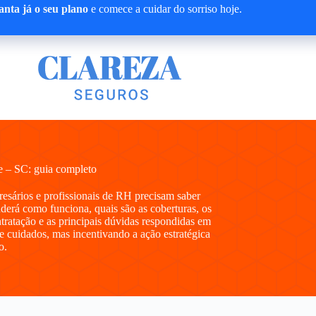
nta já o seu plano
e comece a cuidar do sorriso hoje.
 – SC: guia completo
presários e profissionais de RH precisam saber
erá como funciona, quais são as coberturas, os
ntratação e as principais dúvidas respondidas em
e cuidados, mas incentivando a ação estratégica
o.