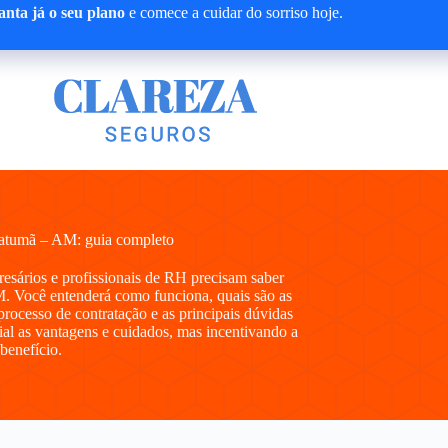
nta já o seu plano
e comece a cuidar do sorriso hoje.
Uatumã – AM: guia completo
presários e profissionais de RH precisam saber
. Você entenderá como funciona, quais são as
processo de contratação e as principais dúvidas
al as vantagens e cuidados, mas incentivando a
 benefício.