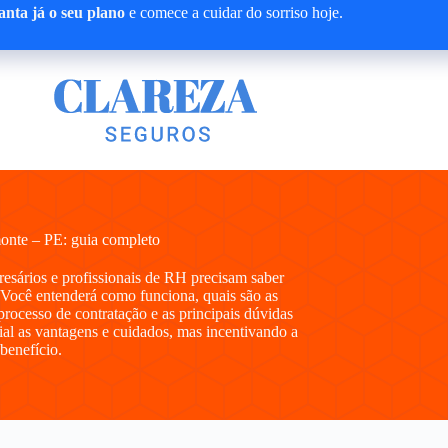
nta já o seu plano
e comece a cuidar do sorriso hoje.
onte – PE: guia completo
presários e profissionais de RH precisam saber
Você entenderá como funciona, quais são as
processo de contratação e as principais dúvidas
al as vantagens e cuidados, mas incentivando a
 benefício.