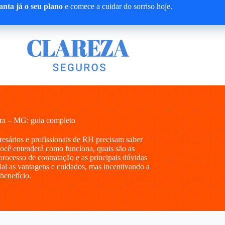
nta já o seu plano
e comece a cuidar do sorriso hoje.
ra – MG: guia completo
presários e profissionais de RH precisam saber
ocê entenderá como funciona, quais são as
processo de contratação e as principais dúvidas
al as vantagens e cuidados, mas incentivando a
 benefício.