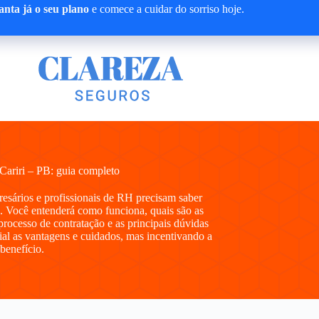
nta já o seu plano
e comece a cuidar do sorriso hoje.
ariri – PB: guia completo
presários e profissionais de RH precisam saber
 Você entenderá como funciona, quais são as
processo de contratação e as principais dúvidas
al as vantagens e cuidados, mas incentivando a
 benefício.