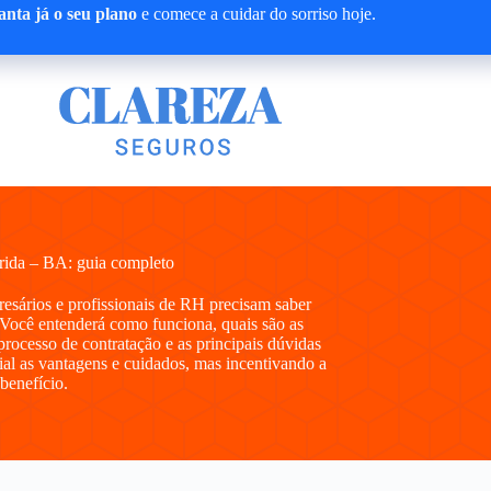
nta já o seu plano
e comece a cuidar do sorriso hoje.
rida – BA: guia completo
presários e profissionais de RH precisam saber
Você entenderá como funciona, quais são as
processo de contratação e as principais dúvidas
al as vantagens e cuidados, mas incentivando a
 benefício.