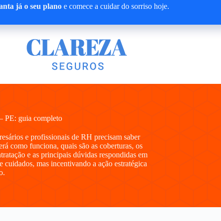
nta já o seu plano
e comece a cuidar do sorriso hoje.
– PE: guia completo
presários e profissionais de RH precisam saber
á como funciona, quais são as coberturas, os
ntratação e as principais dúvidas respondidas em
e cuidados, mas incentivando a ação estratégica
o.