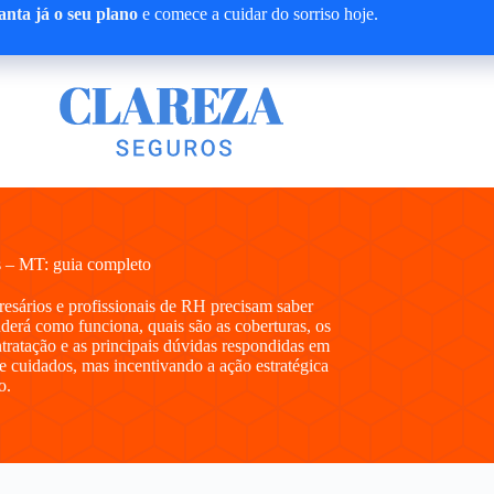
nta já o seu plano
e comece a cuidar do sorriso hoje.
 – MT: guia completo
presários e profissionais de RH precisam saber
erá como funciona, quais são as coberturas, os
ntratação e as principais dúvidas respondidas em
e cuidados, mas incentivando a ação estratégica
o.