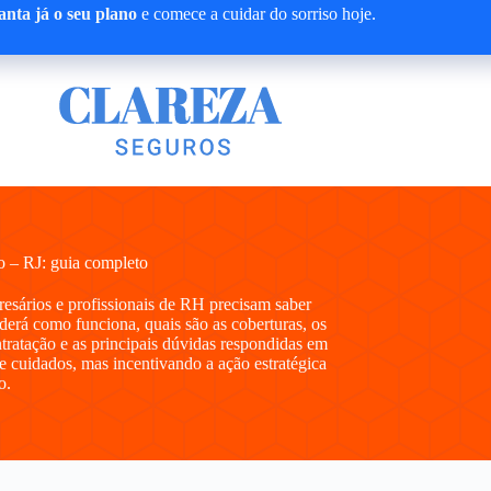
nta já o seu plano
e comece a cuidar do sorriso hoje.
o – RJ: guia completo
presários e profissionais de RH precisam saber
erá como funciona, quais são as coberturas, os
ntratação e as principais dúvidas respondidas em
e cuidados, mas incentivando a ação estratégica
o.