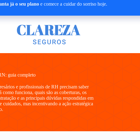
nta já o seu plano
e comece a cuidar do sorriso hoje.
RN: guia completo
presários e profissionais de RH precisam saber
como funciona, quais são as coberturas, os
ntratação e as principais dúvidas respondidas em
e cuidados, mas incentivando a ação estratégica
o.