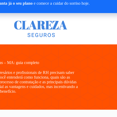
nta já o seu plano
e comece a cuidar do sorriso hoje.
as – MA: guia completo
presários e profissionais de RH precisam saber
ocê entenderá como funciona, quais são as
processo de contratação e as principais dúvidas
al as vantagens e cuidados, mas incentivando a
 benefício.