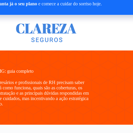
nta já o seu plano
e comece a cuidar do sorriso hoje.
MG: guia completo
presários e profissionais de RH precisam saber
como funciona, quais são as coberturas, os
ntratação e as principais dúvidas respondidas em
e cuidados, mas incentivando a ação estratégica
o.