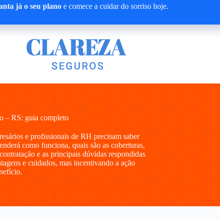
nta já o seu plano
e comece a cuidar do sorriso hoje.
 – RS: guia completo
presários e profissionais de RH precisam saber
derá como funciona, quais são as coberturas,
contratação e as principais dúvidas respondidas
tagens e cuidados, mas incentivando a ação
nefício.