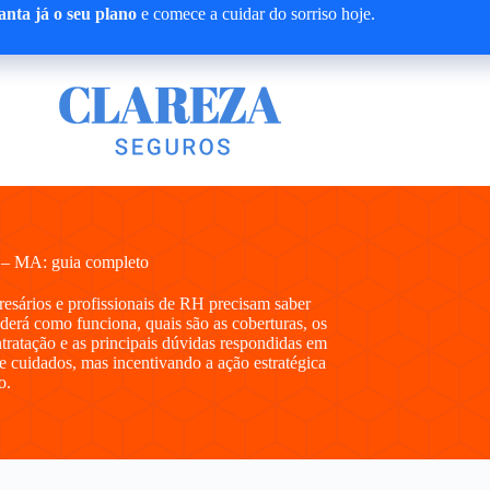
nta já o seu plano
e comece a cuidar do sorriso hoje.
 – MA: guia completo
presários e profissionais de RH precisam saber
erá como funciona, quais são as coberturas, os
ntratação e as principais dúvidas respondidas em
e cuidados, mas incentivando a ação estratégica
o.