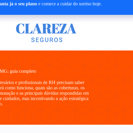
nta já o seu plano
e comece a cuidar do sorriso hoje.
 MG: guia completo
presários e profissionais de RH precisam saber
 como funciona, quais são as coberturas, os
ntratação e as principais dúvidas respondidas em
e cuidados, mas incentivando a ação estratégica
o.