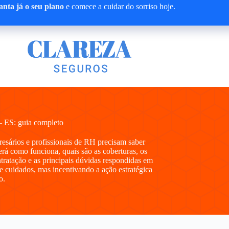
nta já o seu plano
e comece a cuidar do sorriso hoje.
– ES: guia completo
presários e profissionais de RH precisam saber
á como funciona, quais são as coberturas, os
ntratação e as principais dúvidas respondidas em
e cuidados, mas incentivando a ação estratégica
o.