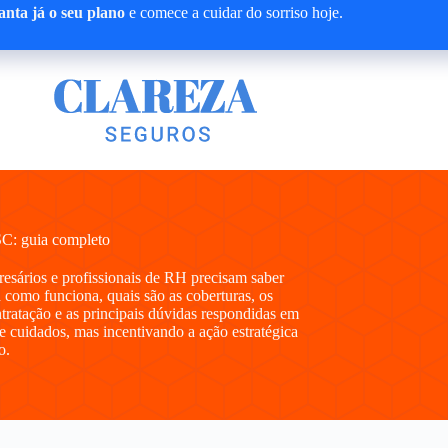
nta já o seu plano
e comece a cuidar do sorriso hoje.
C: guia completo
presários e profissionais de RH precisam saber
como funciona, quais são as coberturas, os
ntratação e as principais dúvidas respondidas em
e cuidados, mas incentivando a ação estratégica
o.