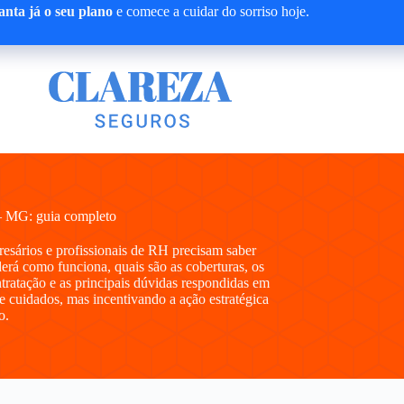
nta já o seu plano
e comece a cuidar do sorriso hoje.
– MG: guia completo
presários e profissionais de RH precisam saber
rá como funciona, quais são as coberturas, os
ntratação e as principais dúvidas respondidas em
e cuidados, mas incentivando a ação estratégica
o.