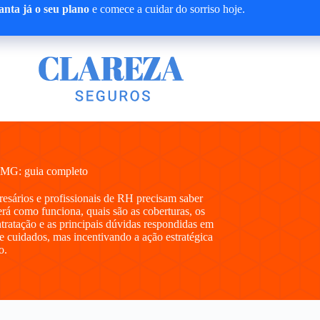
nta já o seu plano
e comece a cuidar do sorriso hoje.
 MG: guia completo
presários e profissionais de RH precisam saber
á como funciona, quais são as coberturas, os
ntratação e as principais dúvidas respondidas em
e cuidados, mas incentivando a ação estratégica
o.