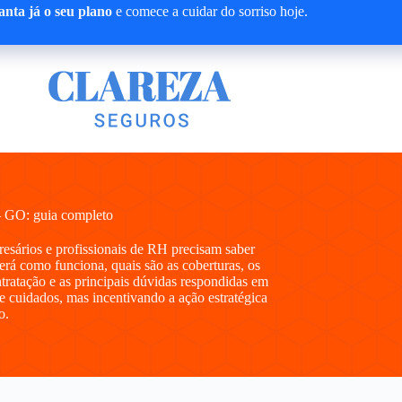
nta já o seu plano
e comece a cuidar do sorriso hoje.
– GO: guia completo
presários e profissionais de RH precisam saber
á como funciona, quais são as coberturas, os
ntratação e as principais dúvidas respondidas em
e cuidados, mas incentivando a ação estratégica
o.