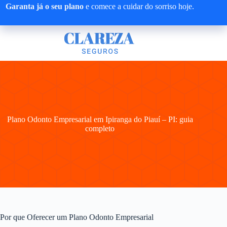
Pular
Garanta já o seu plano
e comece a cuidar do sorriso hoje.
para
o
conteúdo
Plano Odonto Empresarial em Ipiranga do Piauí – PI: guia
completo
Por que Oferecer um Plano Odonto Empresarial