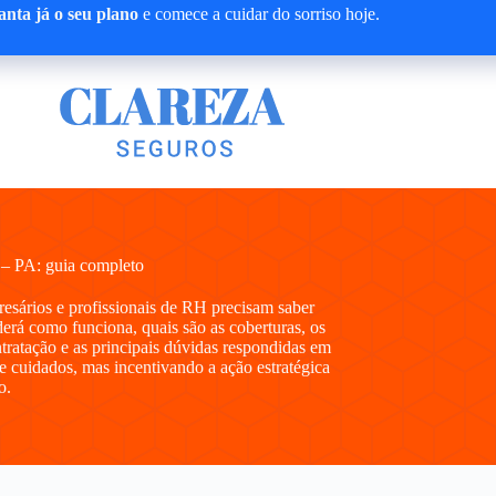
nta já o seu plano
e comece a cuidar do sorriso hoje.
 – PA: guia completo
presários e profissionais de RH precisam saber
rá como funciona, quais são as coberturas, os
ntratação e as principais dúvidas respondidas em
e cuidados, mas incentivando a ação estratégica
o.