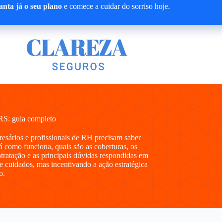
nta já o seu plano
e comece a cuidar do sorriso hoje.
RS: guia completo
presários e profissionais de RH precisam saber
 como funciona, quais são as coberturas, os
ntratação e as principais dúvidas respondidas em
e cuidados, mas incentivando a ação estratégica
o.