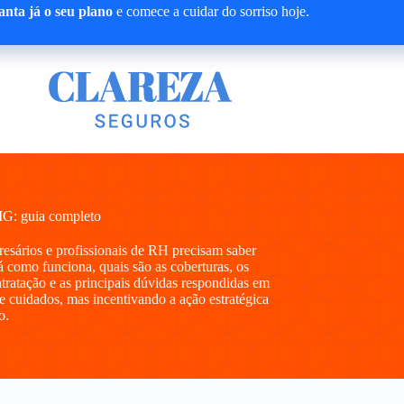
nta já o seu plano
e comece a cuidar do sorriso hoje.
MG: guia completo
presários e profissionais de RH precisam saber
 como funciona, quais são as coberturas, os
ntratação e as principais dúvidas respondidas em
e cuidados, mas incentivando a ação estratégica
o.