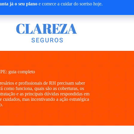
nta já o seu plano
e comece a cuidar do sorriso hoje.
 PE: guia completo
presários e profissionais de RH precisam saber
 como funciona, quais são as coberturas, os
ntratação e as principais dúvidas respondidas em
e cuidados, mas incentivando a ação estratégica
o.