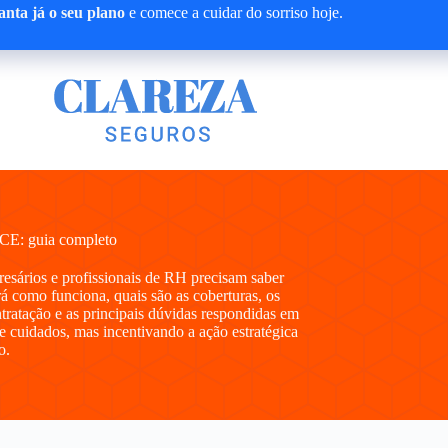
nta já o seu plano
e comece a cuidar do sorriso hoje.
 CE: guia completo
presários e profissionais de RH precisam saber
 como funciona, quais são as coberturas, os
ntratação e as principais dúvidas respondidas em
e cuidados, mas incentivando a ação estratégica
o.