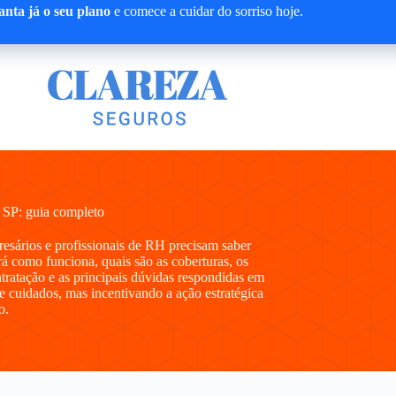
nta já o seu plano
e comece a cuidar do sorriso hoje.
 SP: guia completo
presários e profissionais de RH precisam saber
 como funciona, quais são as coberturas, os
ntratação e as principais dúvidas respondidas em
e cuidados, mas incentivando a ação estratégica
o.