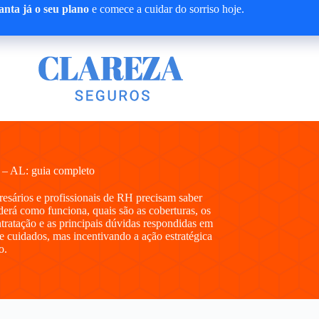
nta já o seu plano
e comece a cuidar do sorriso hoje.
 – AL: guia completo
presários e profissionais de RH precisam saber
rá como funciona, quais são as coberturas, os
ntratação e as principais dúvidas respondidas em
e cuidados, mas incentivando a ação estratégica
o.