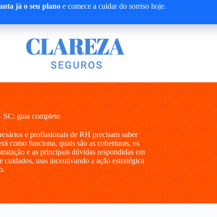
nta já o seu plano
e comece a cuidar do sorriso hoje.
– SC: guia completo
presários e profissionais de RH precisam saber
á como funciona, quais são as coberturas, os
ntratação e as principais dúvidas respondidas em
e cuidados, mas incentivando a ação estratégica
o.