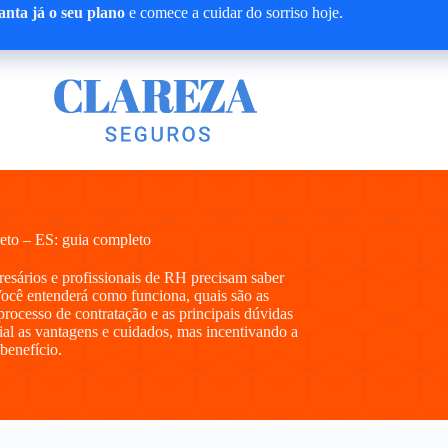
nta já o seu plano
e comece a cuidar do sorriso hoje.
eto – ES: guia completo
presários e profissionais de RH precisam saber
ocê entenderá como funciona, quais são as
processo de contratação e as principais dúvidas
al as vantagens e cuidados, mas incentivando a
 benefício.