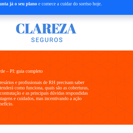
nta já o seu plano
e comece a cuidar do sorriso hoje.
de – PI: guia completo
presários e profissionais de RH precisam saber
enderá como funciona, quais são as coberturas,
contratação e as principais dúvidas respondidas
tagens e cuidados, mas incentivando a ação
nefício.