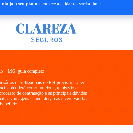
nta já o seu plano
e comece a cuidar do sorriso hoje.
lo – MG: guia completo
presários e profissionais de RH precisam saber
cê entenderá como funciona, quais são as
processo de contratação e as principais dúvidas
al as vantagens e cuidados, mas incentivando a
 benefício.