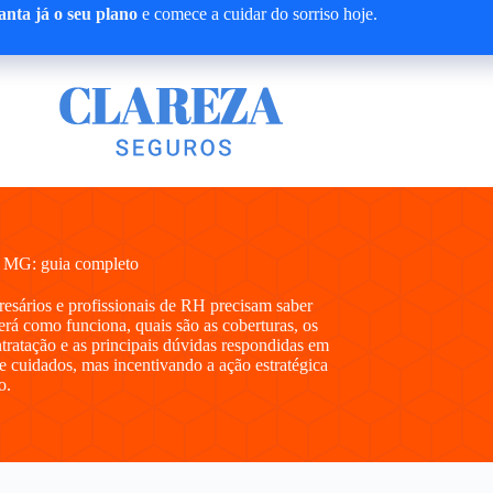
nta já o seu plano
e comece a cuidar do sorriso hoje.
– MG: guia completo
presários e profissionais de RH precisam saber
á como funciona, quais são as coberturas, os
ntratação e as principais dúvidas respondidas em
e cuidados, mas incentivando a ação estratégica
o.