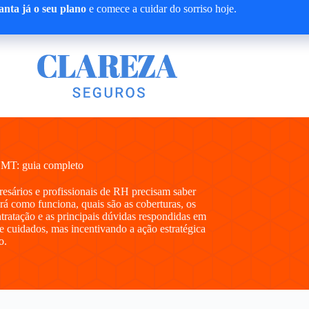
nta já o seu plano
e comece a cuidar do sorriso hoje.
 MT: guia completo
presários e profissionais de RH precisam saber
 como funciona, quais são as coberturas, os
ntratação e as principais dúvidas respondidas em
e cuidados, mas incentivando a ação estratégica
o.