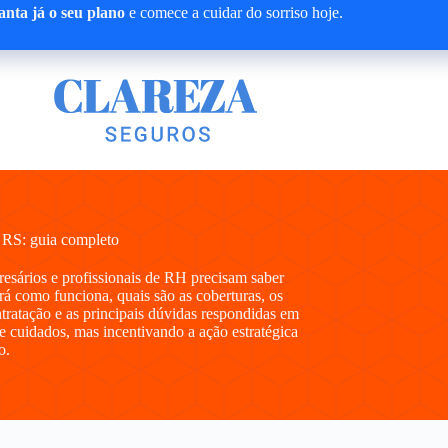
nta já o seu plano
e comece a cuidar do sorriso hoje.
 RS: guia completo
presários e profissionais de RH precisam saber
 como funciona, quais são as coberturas, os
ntratação e as principais dúvidas respondidas em
e cuidados, mas incentivando a ação estratégica
o.