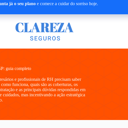
nta já o seu plano
e comece a cuidar do sorriso hoje.
P: guia completo
presários e profissionais de RH precisam saber
como funciona, quais são as coberturas, os
ntratação e as principais dúvidas respondidas em
e cuidados, mas incentivando a ação estratégica
o.