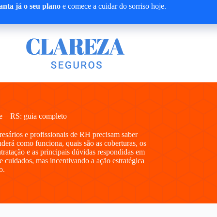
nta já o seu plano
e comece a cuidar do sorriso hoje.
 – RS: guia completo
presários e profissionais de RH precisam saber
erá como funciona, quais são as coberturas, os
ntratação e as principais dúvidas respondidas em
e cuidados, mas incentivando a ação estratégica
o.