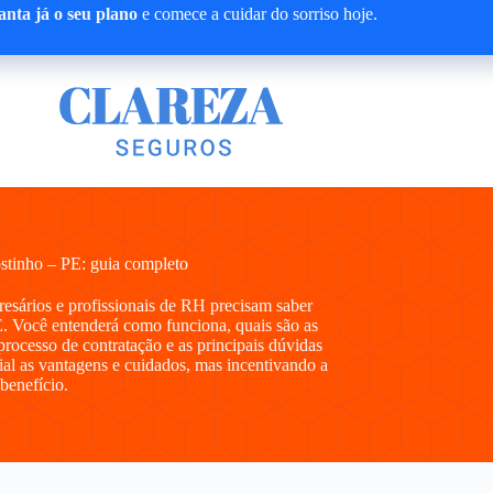
nta já o seu plano
e comece a cuidar do sorriso hoje.
tinho – PE: guia completo
presários e profissionais de RH precisam saber
. Você entenderá como funciona, quais são as
processo de contratação e as principais dúvidas
al as vantagens e cuidados, mas incentivando a
 benefício.