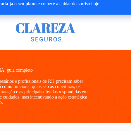
nta já o seu plano
e comece a cuidar do sorriso hoje.
MA: guia completo
presários e profissionais de RH precisam saber
como funciona, quais são as coberturas, os
ntratação e as principais dúvidas respondidas em
e cuidados, mas incentivando a ação estratégica
o.