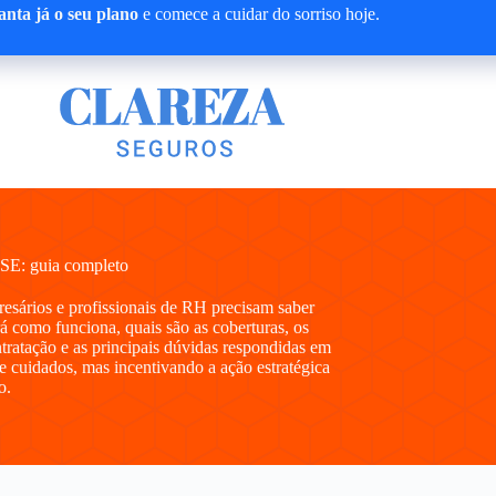
nta já o seu plano
e comece a cuidar do sorriso hoje.
SE: guia completo
presários e profissionais de RH precisam saber
 como funciona, quais são as coberturas, os
ntratação e as principais dúvidas respondidas em
e cuidados, mas incentivando a ação estratégica
o.