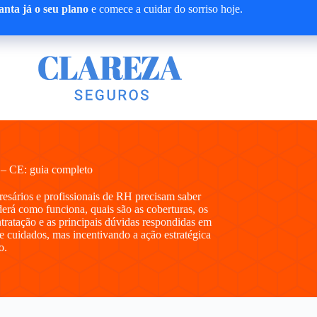
nta já o seu plano
e comece a cuidar do sorriso hoje.
– CE: guia completo
presários e profissionais de RH precisam saber
rá como funciona, quais são as coberturas, os
ntratação e as principais dúvidas respondidas em
e cuidados, mas incentivando a ação estratégica
o.