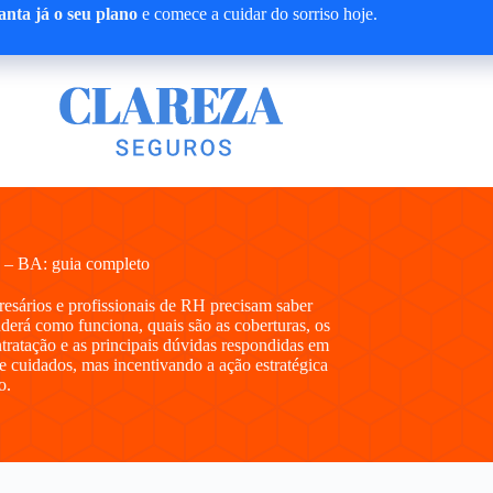
nta já o seu plano
e comece a cuidar do sorriso hoje.
 – BA: guia completo
presários e profissionais de RH precisam saber
erá como funciona, quais são as coberturas, os
ntratação e as principais dúvidas respondidas em
e cuidados, mas incentivando a ação estratégica
o.