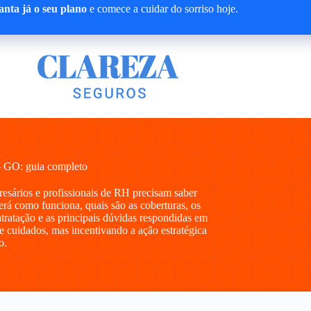
nta já o seu plano
e comece a cuidar do sorriso hoje.
– GO: guia completo
presários e profissionais de RH precisam saber
á como funciona, quais são as coberturas, os
ntratação e as principais dúvidas respondidas em
e cuidados, mas incentivando a ação estratégica
o.