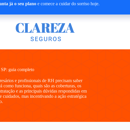
nta já o seu plano
e comece a cuidar do sorriso hoje.
 SP: guia completo
presários e profissionais de RH precisam saber
á como funciona, quais são as coberturas, os
ntratação e as principais dúvidas respondidas em
e cuidados, mas incentivando a ação estratégica
o.