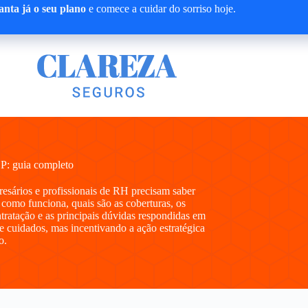
nta já o seu plano
e comece a cuidar do sorriso hoje.
SP: guia completo
presários e profissionais de RH precisam saber
como funciona, quais são as coberturas, os
ntratação e as principais dúvidas respondidas em
e cuidados, mas incentivando a ação estratégica
o.