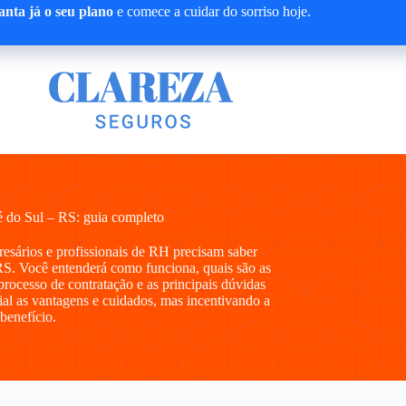
nta já o seu plano
e comece a cuidar do sorriso hoje.
 do Sul – RS: guia completo
presários e profissionais de RH precisam saber
S. Você entenderá como funciona, quais são as
processo de contratação e as principais dúvidas
al as vantagens e cuidados, mas incentivando a
 benefício.