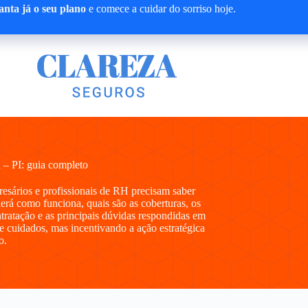
nta já o seu plano
e comece a cuidar do sorriso hoje.
 – PI: guia completo
presários e profissionais de RH precisam saber
rá como funciona, quais são as coberturas, os
ntratação e as principais dúvidas respondidas em
e cuidados, mas incentivando a ação estratégica
o.